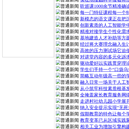
听巡课1000余节精准
每一门特征课程每一个
新模态的语文课正在把
创新素质的人工智能学
精准对接学生个性化需
基地建造人才补助等方
经过将大赛理念融入生
高效的压力测试场它迫
对讲堂内容的多元化诉
驱动爱好以实践贯穿理
学生们手持一个“口袋
简略互动年级高一些的
融入日常一场关于人工
从小筑牢科技素质根基
全掩盖家长教育服务网
走进村社幼儿园小学展
纳入安全提示实现“无死
假期教育的特色让每个
教育变革已从区域实践
相关工业为增加引擎构